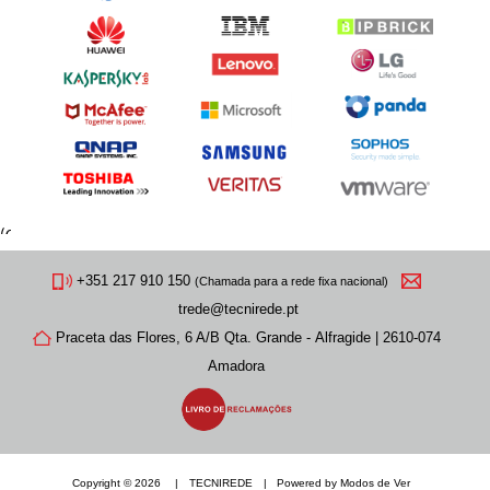
(Chamada
para
+351 217 910 150
(Chamada para a rede fixa nacional)
a
trede@tecnirede.pt
rede
fixa
Praceta das Flores, 6 A/B Qta. Grande - Alfragide |
2610-074
nacional)
Amadora
Copyright ©
2026
TECNIREDE